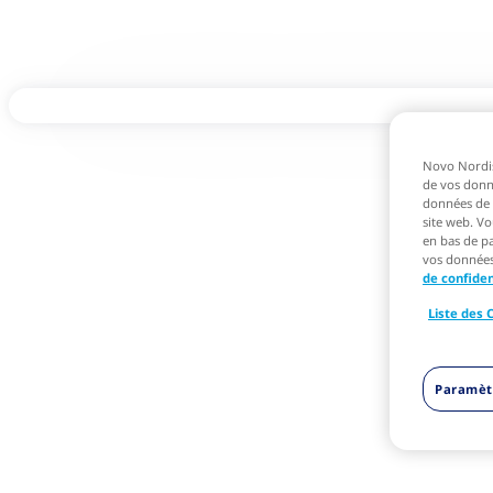
Novo Nordisk
de vos donné
données de t
site web. Vo
en bas de pa
vos données 
de confiden
Liste des 
Paramèt