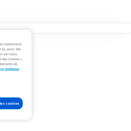
les traitements
res, avoir des
ion de notre
s des cookies »
aitements de
tre politique
les cookies