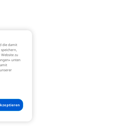
d die damit
 speichern,
 Website zu
lungen» unten
damit
 unserer
akzeptieren